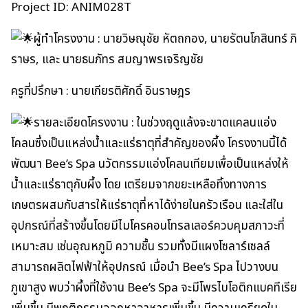
Project ID: ANIM028T
ผู้ทำโครงงาน : นายวิษณุชัย หัตถกอง, นายรัตนโกสินทร์ ภิ
ราษร, และ นายธนภัทร สมญาพรเจริญชัย
ครูที่ปรึกษา : นายเกียรติศักดิ์ อินราษฎร
รายละเอียดโครงงาน : ในช่วงฤดูแล้งจะขาดแคลนแอ่ง
โคลนซึ่งเป็นแหล่งน้ำและแร่ธาตุที่สำคัญของผึ้ง โครงงานนี้ได้
พัฒนา Bee’s Spa นวัตกรรมแอ่งโคลนเทียมเพื่อเป็นแหล่งให้
น้ำและแร่ธาตุกับผึ้ง โดย เตรียมจากขยะเหลือทิ้งทางการ
เกษตรผสมกับสารให้แร่ธาตุที่หาได้ง่ายในครัวเรือน และใส่ใน
อุปกรณ์ที่สร้างขึ้นโดยมีไมโครคอนโทรลเลอร์ควบคุมสภาวะที่
เหมาะสม เช่นอุณหภูมิ ความชื้น รวมทั้งมีแผงโซลาร์เซลล์
สามารถผลิตไฟฟ้าให้อุปกรณ์ เมื่อนำ Bee’s Spa ไปวางบน
ภูเขาสูง พบว่าผึ้งที่ใช้งาน Bee’s Spa จะมีโพรไบโอติกแบคทีเรีย