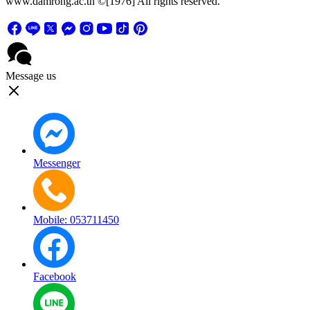
www.damrong.ac.th ©[1976] All rights reserved.
Message us
Messenger
Mobile: 053711450
Facebook