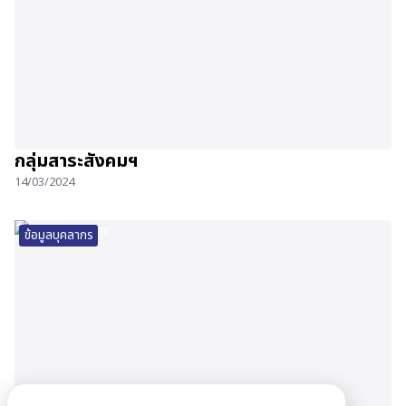
กลุ่มสาระสังคมฯ
14/03/2024
ข้อมูลบุคลากร