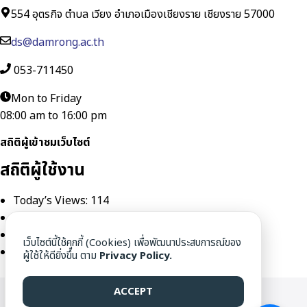
554 อุตรกิจ ตำบล เวียง อำเภอเมืองเชียงราย เชียงราย 57000
ds@damrong.ac.th
053-711450
Mon to Friday
08:00 am to 16:00 pm
สถิติผู้เข้าชมเว็บไซต์
สถิติผู้ใช้งาน
Today’s Views:
114
Today’s Visitors:
72
Yesterday’s Views:
600
เว็บไซต์นี้ใช้คุกกี้ (Cookies) เพื่อพัฒนาประสบการณ์ของ
Last 30 Days Views:
18,652
ผู้ใช้ให้ดียิ่งขึ้น ตาม
Privacy Policy.
ACCEPT
WWW.DAMRONG.AC.TH ©[1976] ALL RIGHTS RESERVED.