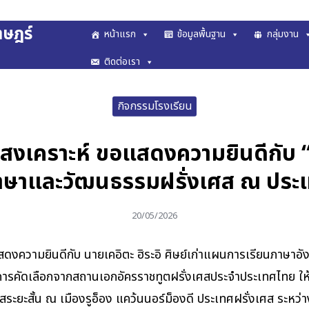
าษฎร์
หน้าแรก
ข้อมูลพื้นฐาน
กลุ่มงาน
arch
ติดต่อเรา
r:
กิจกรรมโรงเรียน
สงเคราะห์ ขอแสดงความยินดีกับ “นา
าษาและวัฒนธรรมฝรั่งเศส ณ ประเ
20/05/2026
ดงความยินดีกับ นายเคอิตะ ฮิระอิ ศิษย์เก่าแผนการเรียนภาษาอ
การคัดเลือกจากสถานเอกอัครราชทูตฝรั่งเศสประจำประเทศไทย ให้
ะยะสั้น ณ เมืองรูอ็อง แคว้นนอร์ม็องดี ประเทศฝรั่งเศส ระหว่