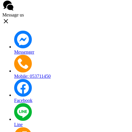
Message us
Messenger
Mobile: 053711450
Facebook
Line