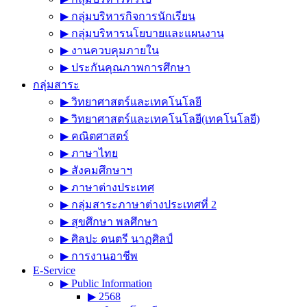
▶︎ กลุ่มบริหารกิจการนักเรียน
▶︎ กลุ่มบริหารนโยบายและแผนงาน
▶︎ งานควบคุมภายใน
▶︎ ประกันคุณภาพการศึกษา
กลุ่มสาระ
▶︎ วิทยาศาสตร์และเทคโนโลยี
▶︎ วิทยาศาสตร์และเทคโนโลยี(เทคโนโลยี)
▶︎ คณิตศาสตร์
▶︎ ภาษาไทย
▶︎ สังคมศึกษาฯ
▶︎ ภาษาต่างประเทศ
▶︎ กลุ่มสาระภาษาต่างประเทศที่ 2
▶︎ สุขศึกษา พลศึกษา
▶︎ ศิลปะ ดนตรี นาฏศิลป์
▶︎ การงานอาชีพ
E-Service
▶︎ Public Information
▶︎ 2568