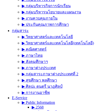
▶︎ กลุ่มบริหารกิจการนักเรียน
▶︎ กลุ่มบริหารนโยบายและแผนงาน
▶︎ งานควบคุมภายใน
▶︎ ประกันคุณภาพการศึกษา
กลุ่มสาระ
▶︎ วิทยาศาสตร์และเทคโนโลยี
▶︎ วิทยาศาสตร์และเทคโนโลยี(เทคโนโลยี)
▶︎ คณิตศาสตร์
▶︎ ภาษาไทย
▶︎ สังคมศึกษาฯ
▶︎ ภาษาต่างประเทศ
▶︎ กลุ่มสาระภาษาต่างประเทศที่ 2
▶︎ สุขศึกษา พลศึกษา
▶︎ ศิลปะ ดนตรี นาฏศิลป์
▶︎ การงานอาชีพ
E-Service
▶︎ Public Information
▶︎ 2568