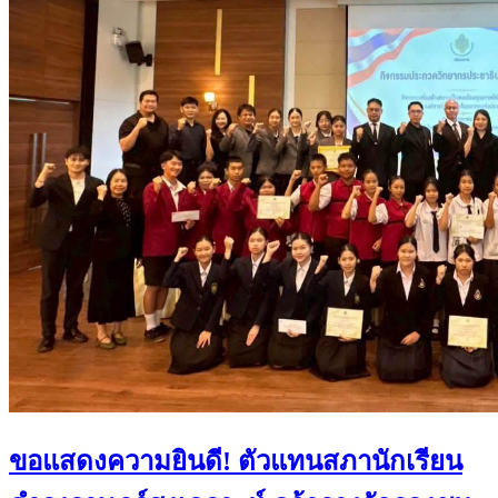
ขอแสดงความยินดี! ตัวแทนสภานักเรียน