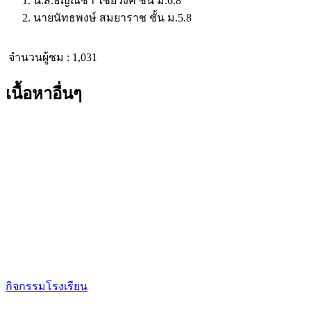
น.ส.ธัญณิชา​ ไชยวงค์​ ชั้น ม.6.8
นายนัทธพงษ์​ สมยาราช​ ชั้น ม.5.8
จำนวนผู้ชม :
1,031
เนื้อหาอื่นๆ
กิจกรรมโรงเรียน