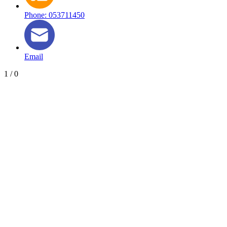
Phone: 053711450
Email
1
/
0