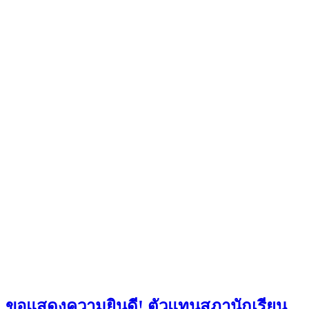
ขอแสดงความยินดี! ตัวแทนสภานักเรียน