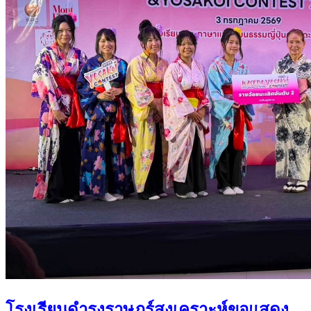
โรงเรียนดำรงราษฎร์สงเคราะห์ขอแสดง