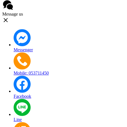
Message us
Messenger
Mobile: 053711450
Facebook
Line