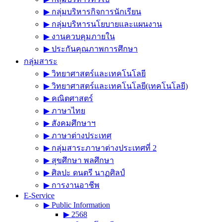
▶︎ กลุ่มบริหารกิจการนักเรียน
▶︎ กลุ่มบริหารนโยบายและแผนงาน
▶︎ งานควบคุมภายใน
▶︎ ประกันคุณภาพการศึกษา
กลุ่มสาระ
▶︎ วิทยาศาสตร์และเทคโนโลยี
▶︎ วิทยาศาสตร์และเทคโนโลยี(เทคโนโลยี)
▶︎ คณิตศาสตร์
▶︎ ภาษาไทย
▶︎ สังคมศึกษาฯ
▶︎ ภาษาต่างประเทศ
▶︎ กลุ่มสาระภาษาต่างประเทศที่ 2
▶︎ สุขศึกษา พลศึกษา
▶︎ ศิลปะ ดนตรี นาฏศิลป์
▶︎ การงานอาชีพ
E-Service
▶︎ Public Information
▶︎ 2568