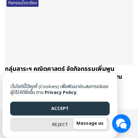
กิจกรรมโรงเรียน
กลุ่มสาระฯ คณิตศาสตร์ จัดกิจกรรมเพิ่มพูน
ประสบการณ์นักเรียน Gifted Math ม.4-5 ณ
มหาวิทยาลัยเชียงใหม่
เว็บไซต์นี้ใช้คุกกี้ (Cookies) เพื่อพัฒนาประสบการณ์ของ
27/06/2026
ผู้ใช้ให้ดียิ่งขึ้น ตาม
Privacy Policy.
ACCEPT
WWW.DAMRONG.AC.TH ©[1976] ALL RIGHTS RESERVED.
Message us
REJECT