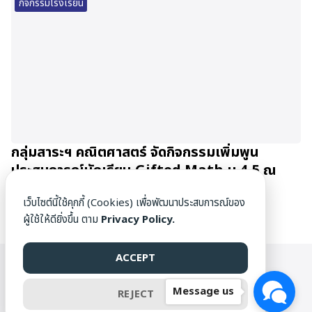
กิจกรรมโรงเรียน
กลุ่มสาระฯ คณิตศาสตร์ จัดกิจกรรมเพิ่มพูน
ประสบการณ์นักเรียน Gifted Math ม.4-5 ณ
มหาวิทยาลัยเชียงใหม่
เว็บไซต์นี้ใช้คุกกี้ (Cookies) เพื่อพัฒนาประสบการณ์ของ
27/06/2026
ผู้ใช้ให้ดียิ่งขึ้น ตาม
Privacy Policy.
ACCEPT
WWW.DAMRONG.AC.TH ©[1976] ALL RIGHTS RESERVED.
Message us
REJECT