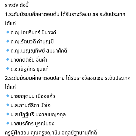
รางวัล ดังนี้
1.ระดับมัธยมศึกษาตอนต้น ได้รับรางวัลชมเชย ระดับประเทศ
ได้แก่
ด.ญ.ไอยรินทร์ ปันวงค์
ด.ญ.รัตนวดี คำบุญมี
ด.ญ.เบญญทิพย์ สมนาศักดิ์
นายกิตติชัย อิ่นคำ
ด.ช.ณัฐภัทร ขุนแท้
2.ระดับมัธยมศึกษาตอนปลาย ได้รับรางวัลชมเชย ระดับประเทศ
ได้แก่
นายกฤตนน เมืองแก้ว
น.ส.กานต์ธิดา บัวใจ
น.ส.นัฏฐ์นรี มงคลเบญจกุล
นายนรภัทร บูรณ์ปอง
ครูผู้ฝึกสอน คุณครูชญานิน อดุลย์ฐานานุศักดิ์