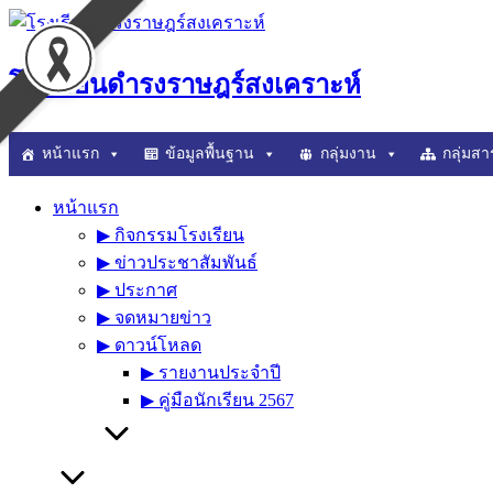
Skip
to
content
โรงเรียนดำรงราษฎร์สงเคราะห์
หน้าแรก
ข้อมูลพื้นฐาน
กลุ่มงาน
กลุ่มสา
หน้าแรก
▶︎ กิจกรรมโรงเรียน
▶︎ ข่าวประชาสัมพันธ์
▶︎ ประกาศ
▶︎ จดหมายข่าว
▶︎ ดาวน์โหลด
▶︎ รายงานประจำปี
▶︎ คู่มือนักเรียน 2567