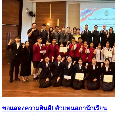
ขอแสดงความยินดี! ตัวแทนสภานักเรียน