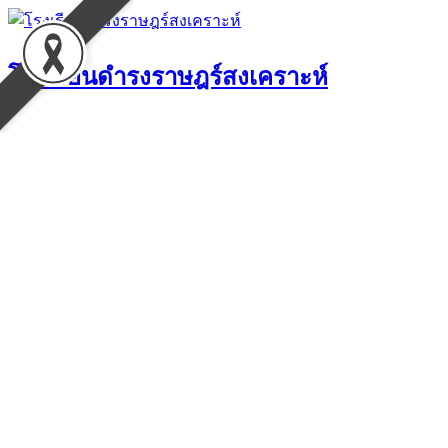
Skip
to
content
โรงเรียนดำรงราษฎร์สงเคราะห์
▶︎ กิจกรรมโรงเรียน
▶︎ ข่าวประชาสัมพันธ์
▶︎ ประกาศ
หน้าแรก
▶︎ จดหมายข่าว
▶︎ รายงานประจำปี
▶︎ ดาวน์โหลด
▶︎ คู่มือนักเรียน 2567
▶︎ ประวัติของโรงเรียน
▶︎ โครงสร้างการบริหาร
▶︎ คณะกรรมการสถานศึกษาขั้นพื้
▶︎ ชมรมศิษย์เก่า
▶︎ ผู้บริหารโรงเรียน
▶︎ กลุ่มสาระคณิตศ