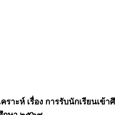
าะห์ เรื่อง การรับนักเรียนเข้าศ
ารศึกษา ๒๕๖๙