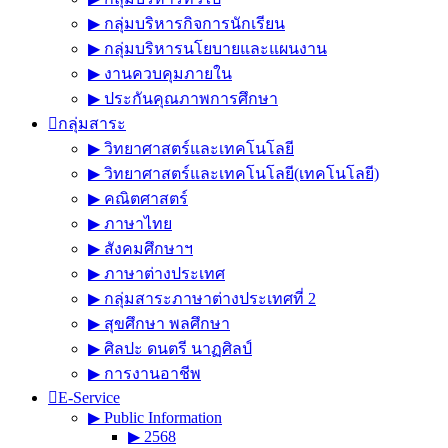
▶︎ กลุ่มบริหารกิจการนักเรียน
▶︎ กลุ่มบริหารนโยบายและแผนงาน
▶︎ งานควบคุมภายใน
▶︎ ประกันคุณภาพการศึกษา
กลุ่มสาระ
▶︎ วิทยาศาสตร์และเทคโนโลยี
▶︎ วิทยาศาสตร์และเทคโนโลยี(เทคโนโลยี)
▶︎ คณิตศาสตร์
▶︎ ภาษาไทย
▶︎ สังคมศึกษาฯ
▶︎ ภาษาต่างประเทศ
▶︎ กลุ่มสาระภาษาต่างประเทศที่ 2
▶︎ สุขศึกษา พลศึกษา
▶︎ ศิลปะ ดนตรี นาฏศิลป์
▶︎ การงานอาชีพ
E-Service
▶︎ Public Information
▶︎ 2568