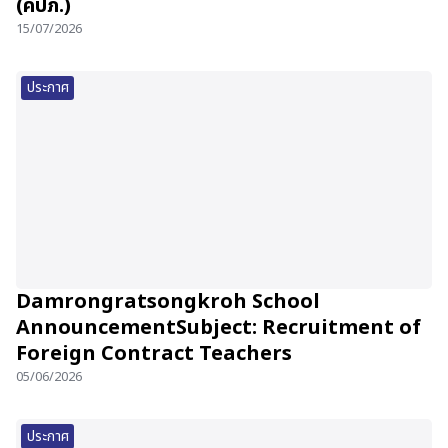
(คปภ.)
15/07/2026
ประกาศ
Damrongratsongkroh School
AnnouncementSubject: Recruitment of
Foreign Contract Teachers
05/06/2026
ประกาศ