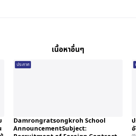
เนื้อหาอื่นๆ
ประกาศ
ย
Damrongratsongkroh School
ป
น
AnnouncementSubject:
อ
05