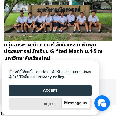
กลุ่มสาระฯ คณิตศาสตร์ จัดกิจกรรมเพิ่มพูน
ประสบการณ์นักเรียน Gifted Math ม.4-5 ณ
มหาวิทยาลัยเชียงใหม่
27/06/2026
เว็บไซต์นี้ใช้คุกกี้ (Cookies) เพื่อพัฒนาประสบการณ์ของ
ผู้ใช้ให้ดียิ่งขึ้น ตาม
Privacy Policy.
WWW.DAMRONG.AC.TH ©[1976] ALL RIGHTS RESERVED.
ACCEPT
Message us
REJECT
1
/
12